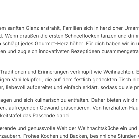
nem sanften Glanz erstrahlt, Familien sich in herzlicher Uma
d. Wenn draußen die ersten Schneeflocken tanzen und drinne
 schlägt jedes Gourmet-Herz höher. Für dich haben wir in u
sten und zugleich innovativsten Rezeptideen zusammengetra
en Traditionen und Erinnerungen verknüpft wie Weihnachten.
gen Vanillekipferl, die auf dem festlich gedeckten Tisch ni
r, liebevoll aufbereitet und einfach erklärt, sodass du si
en und sich kulinarisch zu entfalten. Daher bieten wir di
uen, aufregenden Gewand präsentieren. Von herzhaften Hau
hkeitstafel das Passende dabei.
inierende und genussvolle Welt der Weihnachtsküche ein un
zaubern. Frohes Kochen und Backen, besinnliche Stunden 