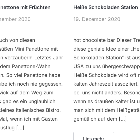
anettone mit Früchten
Heiße Schokoladen Station
zember 2020
19. Dezember 2020
euch von diesen
hot chocolate bar Dieser Tr
süßen Mini Panettone mit
diese geniale Idee einer „He
n verzaubern! Letztes Jahr
Schokoladen Station“ ist au
h dem Panettone-Wahn
USA zu uns übergeschwapp
en. So viel Panettone habe
Heiße Schokolade wird oft m
ube ich noch nie gegessen.
kalten Jahreszeit assoziiert.
wick auf dem Weg zum
bei uns nicht anders. Beson
 gab es ein unglaublich
wenn es draußen kälter ist 
leines italienisches Bistro.
man sich mit dem Heißgetr
Mal, wenn ich mit Gästen
gemütlich auf dem […]
usflug […]
Lies mehr