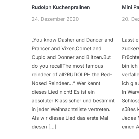
Rudolph Kuchenpralinen
Mini P
24. Dezember 2020
20. De
„You know Dasher and Dancer and
Lasst 
Prancer and Vixen,Comet and
zucker
Cupid and Donner and Blitzen.But
Früchte
do you recallThe most famous
bin ic
reindeer of all?RUDOLPH the Red-
verfall
Nosed Reindeer…“ Wer kennt
ich gla
dieses Lied nicht! Es ist ein
In War
absoluter Klassischer und bestimmt
Schloss
in jeder Weihnachtsliste vertreten.
süßes k
Als wir dieses Lied das erste Mal
Jedes 
diesen […]
einen A