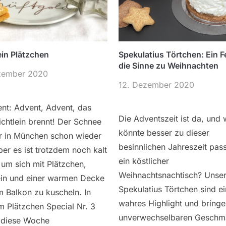
in Plätzchen
Spekulatius Törtchen: Ein F
die Sinne zu Weihnachten
zember 2020
12. Dezember 2020
nt: Advent, Advent, das
Die Adventszeit ist da, und
Lichtlein brennt! Der Schnee
könnte besser zu dieser
ar in München schon wieder
besinnlichen Jahreszeit pas
er es ist trotzdem noch kalt
ein köstlicher
um sich mit Plätzchen,
Weihnachtsnachtisch? Unse
in und einer warmen Decke
Spekulatius Törtchen sind ei
 Balkon zu kuscheln. In
wahres Highlight und bring
 Plätzchen Special Nr. 3
unverwechselbaren Geschm
s diese Woche