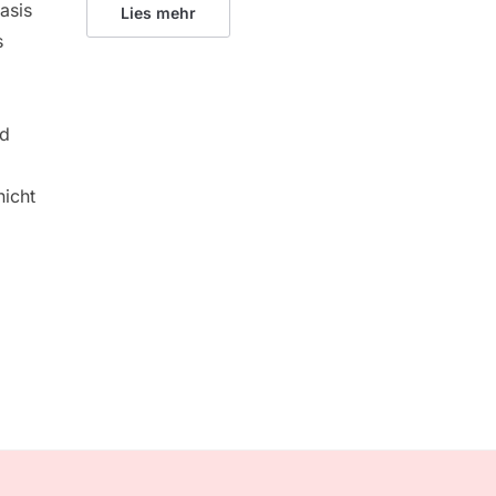
Basis
Lies mehr
s
nd
nicht