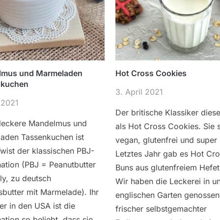
lmus und Marmeladen
Hot Cross Cookies
nkuchen
3. April 2021
 2021
Der britische Klassiker dies
 leckere Mandelmus und
als Hot Cross Cookies. Sie 
aden Tassenkuchen ist
vegan, glutenfrei und super 
wist der klassischen PBJ-
Letztes Jahr gab es Hot Cr
ation (PBJ = Peanutbutter
Buns aus glutenfreiem Hefet
ly, zu deutsch
Wir haben die Leckerei in 
butter mit Marmelade). Ihr
englischen Garten genossen
ier in den USA ist die
frischer selbstgemachter
tion so beliebt, dass sie