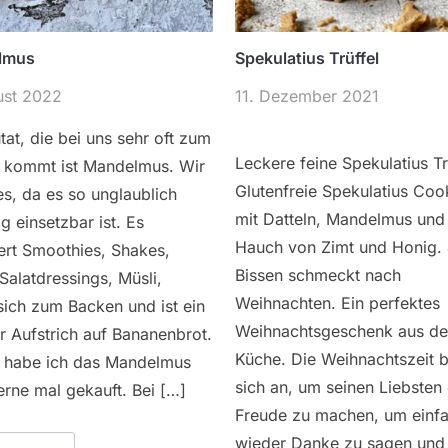
lmus
Spekulatius Trüffel
ust 2022
11. Dezember 2021
tat, die bei uns sehr oft zum
Leckere feine Spekulatius Tr
z kommt ist Mandelmus. Wir
Glutenfreie Spekulatius Coo
es, da es so unglaublich
mit Datteln, Mandelmus und
ig einsetzbar ist. Es
Hauch von Zimt und Honig.
ert Smoothies, Shakes,
Bissen schmeckt nach
Salatdressings, Müsli,
Weihnachten. Ein perfektes
sich zum Backen und ist ein
Weihnachtsgeschenk aus de
r Aufstrich auf Bananenbrot.
Küche. Die Weihnachtszeit b
g habe ich das Mandelmus
sich an, um seinen Liebsten 
rne mal gekauft. Bei […]
Freude zu machen, um einf
wieder Danke zu sagen und