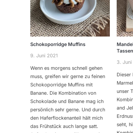
Schokoporridge Muffins
Mande
Tasse
9. Juni 2021
3. Juni
Wenn es morgens schnell gehen
Dieser
muss, greifen wir gerne zu feinen
Marmel
Schokoporridge Muffins mit
unser T
Banane. Die Kombination von
Kombin
Schokolade und Banane mag ich
and Jel
persönlich sehr gerne. Und durch
Erdnuss
den Haferflockenanteil hält mich
seht, h
das Frühstück auch lange satt.
Kombina